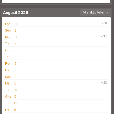
Augusti 2026
Alla aktiviteter
v.31
Lör
1
Sön
2
v.32
Mån
3
Tis
4
Ons
5
Tor
6
Fre
7
Lör
8
Sön
9
v.33
Mån
10
Tis
11
Ons
12
Tor
13
Fre
14