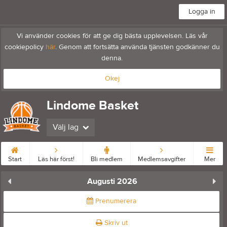
Logga in
Vi använder cookies för att ge dig bästa upplevelsen. Läs vår
cookiepolicy
här
. Genom att fortsätta använda tjänsten godkänner du
denna.
Okej
Lindome Basket
Välj lag
Start
Läs här först!
Bli medlem
Medlemsavgifter
Mer
Augusti 2026
Prenumerera
Skriv ut