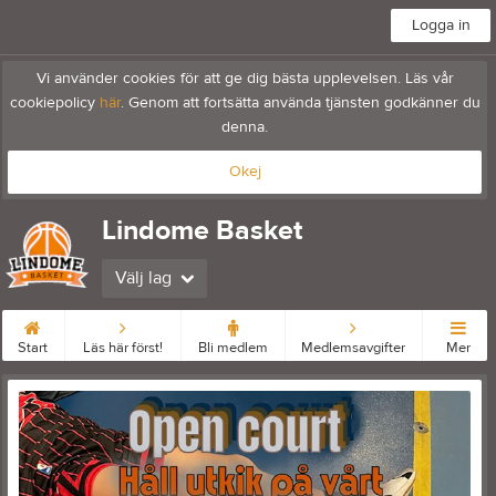
Logga in
Vi använder cookies för att ge dig bästa upplevelsen. Läs vår
cookiepolicy
här
. Genom att fortsätta använda tjänsten godkänner du
denna.
Okej
Lindome Basket
Välj lag
Start
Läs här först!
Bli medlem
Medlemsavgifter
Mer