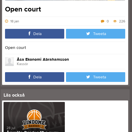
Open court
18 jan
0
226
Dela
Tweeta
Open court
Åsa Ekonomi Abrahamsson
Kassör
Dela
Tweeta
Läs också
28 jul